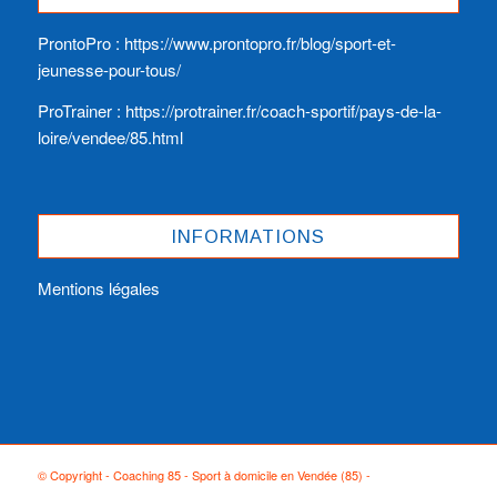
ProntoPro :
https://www.prontopro.fr/blog/sport-et-
jeunesse-pour-tous/
ProTrainer :
https://protrainer.fr/coach-sportif/pays-de-la-
loire/vendee/85.html
INFORMATIONS
Mentions légales
© Copyright - Coaching 85 - Sport à domicile en Vendée (85) -
Enfold Theme